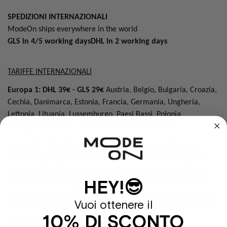
SPEDIZIONI INTERNAZIONALI
ModeOn ships everywhere in the world
GLS in 4/5 working daysDHL in 2 working days
TARIFFE INTERNAZIONALI
Europa 1: DHL 39€ - GLS 29€
Austria, Belgio, Bulgaria, Croazia,
Cechia, Danimarca, Estonia, Francia, Germania, Ungheria,
Lettonia, Lituania, Lussemburgo, Paesi Bassi, Polonia,
Portogallo, Romania, Slovacchia, Slovenia, Spagna
Europa 2 : DHL 55€
Albania, Andorra, Armenia, Bielorussia,
Bosnia ed Erzegovina, Città del Vaticano, Georgia, Gibilterra,
Groenlandia, Guadalupa, Guernsey, Isola di Man, Isole Åland,
HEY!😎
Isole Fær Øer, Jersey, Kosovo, Liechtenstein, Macedonia del
Nord, Mayotte, Moldavia, Monaco, Montenegro, Riunione, San
Vuoi ottenere il
Marino, Serbia, Svalbard e Jan Mayen, Turchia, Ucraina, Cipro,
10% DI SCONTO
Grecia, Irlanda, Malta