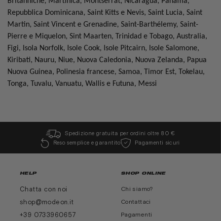
Britanniche, Martinica, Montserrat, Nicaragua, Panamá,
Repubblica Dominicana, Saint Kitts e Nevis, Saint Lucia, Saint
Martin, Saint Vincent e Grenadine, Saint-Barthélemy, Saint-
Pierre e Miquelon, Sint Maarten, Trinidad e Tobago, Australia,
Figi, Isola Norfolk, Isole Cook, Isole Pitcairn, Isole Salomone,
Kiribati, Nauru, Niue, Nuova Caledonia, Nuova Zelanda, Papua
Nuova Guinea, Polinesia francese, Samoa, Timor Est, Tokelau,
Tonga, Tuvalu, Vanuatu, Wallis e Futuna, Messi
Spedizione gratuita per ordini oltre 80 €
Reso semplice e garantito
Pagamenti sicuri
HELP
SHOP ONLINE
Chatta con noi
Chi siamo?
shop@modeon.it
Contattaci
+39 0733960657
Pagamenti