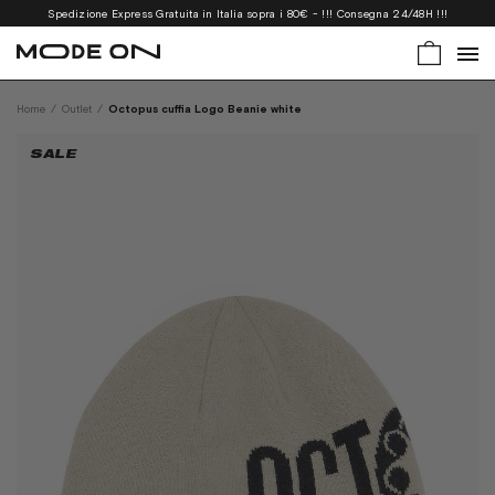
Spedizione Express Gratuita in Italia sopra i 80€ - !!! Consegna 24/48H !!!
Home
/
Outlet
/
Octopus cuffia Logo Beanie white
SALE