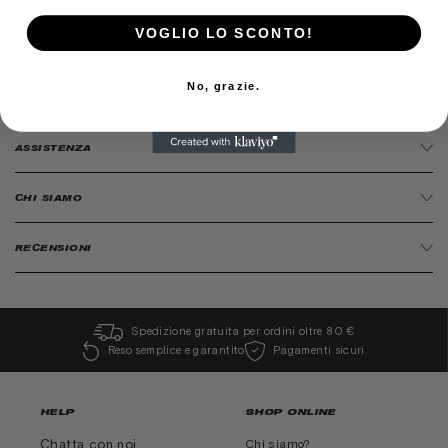
VOGLIO LO SCONTO!
PAGAMENTI ANCHE A RATE
No, grazie.
RESI O SOSTITUZIONI
ASSISTENZA
CHI SIAMO
RECENSIONI
Spedizione gratuita per ordini oltre 80 €
Reso semplice e garantito
Pagamenti sicuri
HELP
SHOP ONLINE
Chatta con noi
Chi siamo?