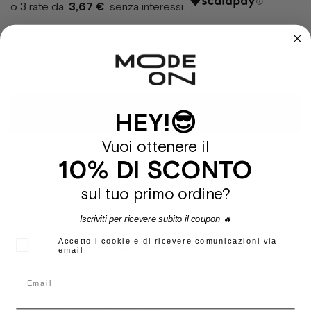
3,67 €
Guida Taglie
Aggiungi al Carrello
HEY!😎
Vuoi ottenere il
10% DI SCONTO
Cuffia in maglia acrilica elasticizzata con risvolto e logo jacquard.
sul tuo primo ordine?
Colore:
Bianco
Iscriviti per ricevere subito il coupon 🔥
Stagione:
Ai23
Genere:
Uomo
Accetto i cookie e di ricevere comunicazioni via
Codice:
Crvrowlp01-white
email
SPEDIZIONI EXPRESS 24/48H ORE