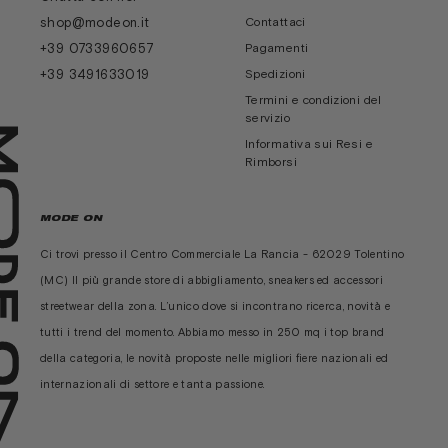
shop@modeon.it
Contattaci
+39 0733960657
Pagamenti
+39 3491633019
Spedizioni
Termini e condizioni del
servizio
Informativa sui Resi e
Rimborsi
MODE ON
Ci trovi presso il Centro Commerciale La Rancia - 62029 Tolentino
(MC) Il più grande store di abbigliamento, sneakers ed accessori
streetwear della zona. L’unico dove si incontrano ricerca, novità e
tutti i trend del momento. Abbiamo messo in 250 mq i top brand
della categoria, le novità proposte nelle migliori fiere nazionali ed
internazionali di settore e tanta passione.