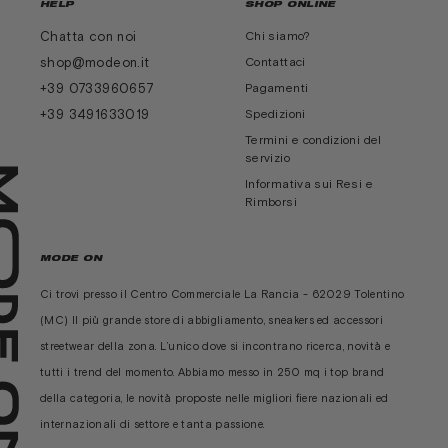
HELP
SHOP ONLINE
Chatta con noi
Chi siamo?
shop@modeon.it
Contattaci
+39 0733960657
Pagamenti
+39 3491633019
Spedizioni
Termini e condizioni del
servizio
Informativa sui Resi e
Rimborsi
MODE ON
Ci trovi presso il Centro Commerciale La Rancia - 62029 Tolentino
(MC) Il più grande store di abbigliamento, sneakers ed accessori
streetwear della zona. L’unico dove si incontrano ricerca, novità e
tutti i trend del momento. Abbiamo messo in 250 mq i top brand
della categoria, le novità proposte nelle migliori fiere nazionali ed
internazionali di settore e tanta passione.