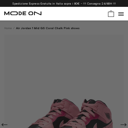
Spedizione Express Gratuita in Italia sopra i 80€ - !!! Consegna 24/48H !!!
Home
/
Air Jordan 1 Mid GS Coral Chalk Pink shoes