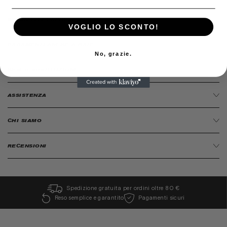
SPEDIZIONI EXPRESS 24/48H ORE
VOGLIO LO SCONTO!
PAGAMENTI ANCHE A RATE
No, grazie.
RESI O SOSTITUZIONI
ASSISTENZA
CHI SIAMO
RECENSIONI
Spedizione gratuita per ordini oltre 80 €
Reso semplice e garantito
Pagamenti sicuri