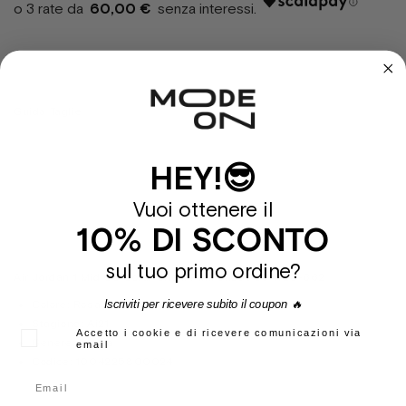
60,00 €
37½
40
Guida Taglie
HEY!😎
Sold Out
Vuoi ottenere il
10% DI SCONTO
sul tuo primo ordine?
Air Jordan 1 Mid GS Coral Chalk Pink shoes 554725-662
Iscriviti per ricevere subito il coupon 🔥
Colore:
Rosa
Stagione:
Ai21
Accetto i cookie e di ricevere comunicazioni via
Genere:
Donna
email
Codice:
1004225800024