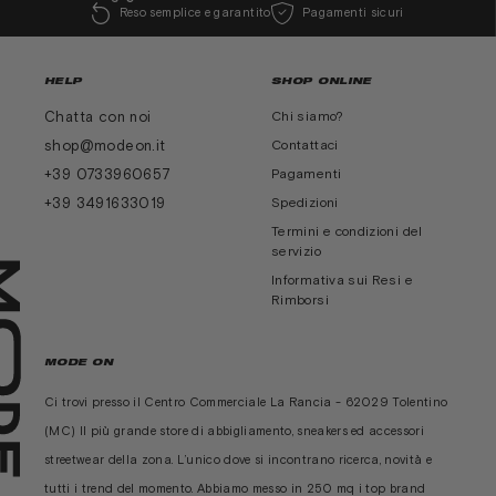
Reso semplice e garantito
Pagamenti sicuri
HELP
SHOP ONLINE
Chatta con noi
Chi siamo?
shop@modeon.it
Contattaci
+39 0733960657
Pagamenti
+39 3491633019
Spedizioni
Termini e condizioni del
servizio
Informativa sui Resi e
Rimborsi
MODE ON
Ci trovi presso il Centro Commerciale La Rancia - 62029 Tolentino
(MC) Il più grande store di abbigliamento, sneakers ed accessori
streetwear della zona. L’unico dove si incontrano ricerca, novità e
tutti i trend del momento. Abbiamo messo in 250 mq i top brand