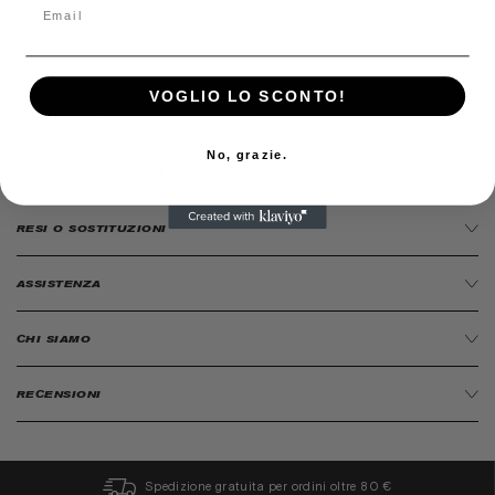
Codice:
2052913848772
VOGLIO LO SCONTO!
SPEDIZIONI EXPRESS 24/48H ORE
No, grazie.
PAGAMENTI ANCHE A RATE
RESI O SOSTITUZIONI
ASSISTENZA
CHI SIAMO
RECENSIONI
Spedizione gratuita per ordini oltre 80 €