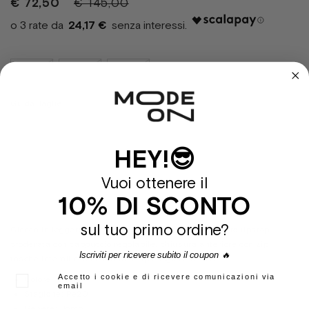
€ 72,50
€ 145,00
24,17 €
S
M
L
Guida Taglie
HEY!😎
Sold Out
Vuoi ottenere il
10% DI SCONTO
sul tuo primo ordine?
Giacca in leggero tessuto idrorepellente di nylon micro ripstop,
sfoderata con cappuccio regolabile, chiusura anteriore con zip
Iscriviti per ricevere subito il coupon 🔥
tasche laterali con chiusura a zip e logo reflective.
Accetto i cookie e di ricevere comunicazioni via
Colore:
Grigio
email
Stagione:
Pe20
Genere:
Uomo