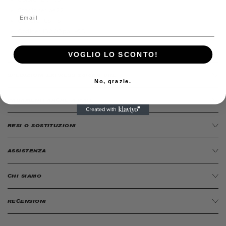
Stagione:
pe22
Genere:
Uomo
Codice:
13305pp4-68
VOGLIO LO SCONTO!
SPEDIZIONI EXPRESS 24/48H ORE
No, grazie.
PAGAMENTI ANCHE A RATE
RESI O SOSTITUZIONI
ASSISTENZA
CHI SIAMO
RECENSIONI