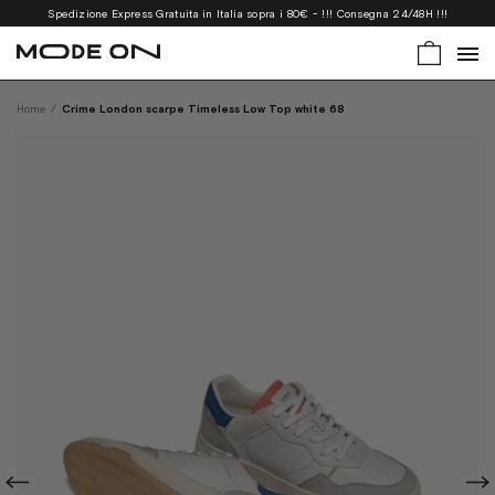
Spedizione Express Gratuita in Italia sopra i 80€ - !!! Consegna 24/48H !!!
Home
/
Crime London scarpe Timeless Low Top white 68