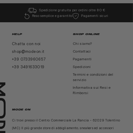
Spedizione gratuita per ordini oltre 80 €
Reso semplice e garantito
Pagamenti sicuri
HELP
SHOP ONLINE
Chatta con noi
Chi siamo?
shop@modeon.it
Contattaci
+39 0733960657
Pagamenti
+39 3491633019
Spedizioni
Termini e condizioni del
servizio
Informativa sui Resi e
Rimborsi
MODE ON
Ci trovi presso il Centro Commerciale La Rancia - 62029 Tolentino
(MC) Il più grande store di abbigliamento, sneakers ed accessori