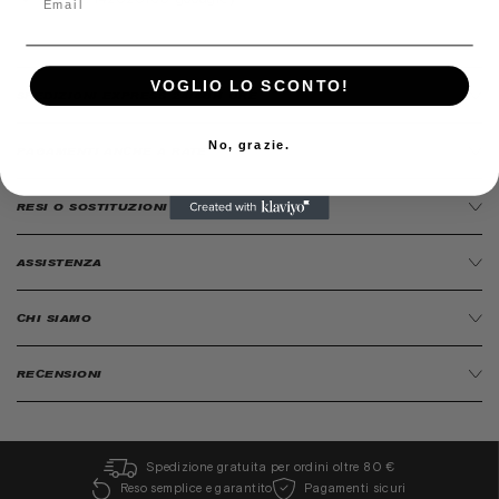
VOGLIO LO SCONTO!
SPEDIZIONI EXPRESS 24/48H ORE
No, grazie.
PAGAMENTI ANCHE A RATE
RESI O SOSTITUZIONI
ASSISTENZA
CHI SIAMO
RECENSIONI
Spedizione gratuita per ordini oltre 80 €
Reso semplice e garantito
Pagamenti sicuri