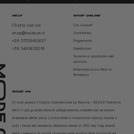
HELP
SHOP ONLINE
Chatta con noi
Chi siamo?
shop@modeon.it
Contattaci
+39 0733960657
Pagamenti
+39 3491633019
Spedizioni
Termini e condizioni del
servizio
Informativa sui Resi e
Rimborsi
MODE ON
Ci trovi presso il Centro Commerciale La Rancia - 62029 Tolentino
(MC) Il più grande store di abbigliamento, sneakers ed accessori
streetwear della zona. L’unico dove si incontrano ricerca, novità e
tutti i trend del momento. Abbiamo messo in 250 mq i top brand
della categoria, le novità proposte nelle migliori fiere nazionali ed