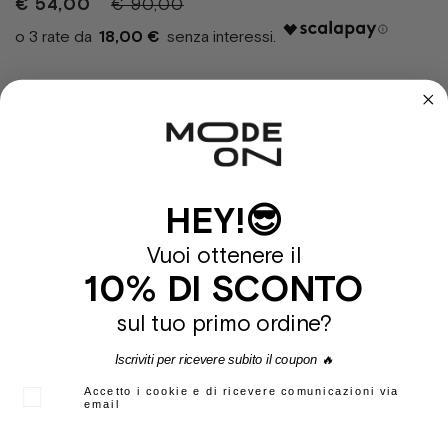
€ 54,00
€ 90,00
18,00 €
S
M
L
XL
Guida Taglie
HEY!😎
Sold Out
Vuoi ottenere il
10% DI SCONTO
sul tuo primo ordine?
Pantaloni in velluto dal fit rilassato e vita elasticizzata in 100%
cotone.
Iscriviti per ricevere subito il coupon 🔥
Colore:
grigio
Accetto i cookie e di ricevere comunicazioni via
Stagione:
Ai21
email
Genere:
Uomo
Codice:
142020165-goodgrey