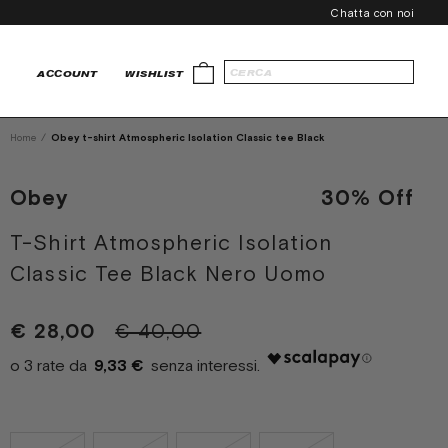
Chatta con noi
ACCOUNT
WISHLIST
Home
/
Obey t-shirt Atmospheric Isolation Classic tee Black
Obey
30% Off
T-Shirt Atmospheric Isolation
Classic Tee Black Nero Uomo
€ 28,00
€ 40,00
9,33 €