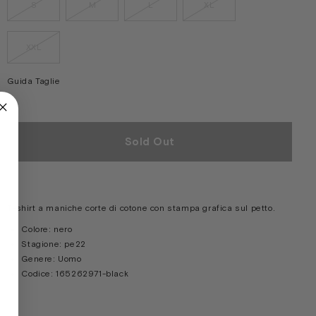
S
M
L
XL
XXL
Guida Taglie
Sold Out
T-shirt a maniche corte di cotone con stampa grafica sul petto.
Colore:
nero
Stagione:
pe22
Genere:
Uomo
Codice:
165262971-black