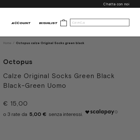
Chatta con noi
ACCOUNT
WISHLIST
Home
/
Octopus calze Original Socks green black
Octopus
Calze Original Socks Green Black
Black-Green Uomo
€ 15,00
5,00 €