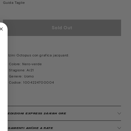
Guida Taglie
Sold Out
Calzini Octopus con grafica jacquard.
Colore:
Nero-verde
Stagione:
Ai21
Genere:
Uomo
Codice:
1004224700004
SPEDIZIONI EXPRESS 24/48H ORE
PAGAMENTI ANCHE A RATE