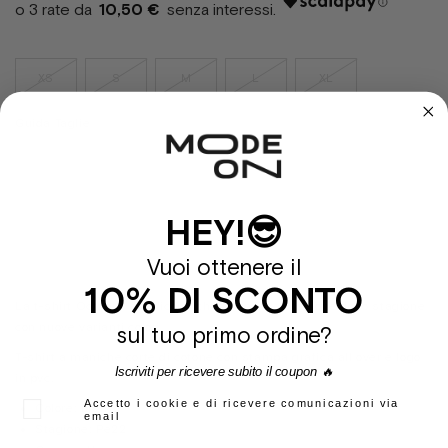
10,50 €
XS
S
M
L
XL
Guida Taglie
Sold Out
HEY!😎
Vuoi ottenere il
10% DI SCONTO
La t-shirt Octopus è un'icona che si rinnova stagione dopo stagione
con nuove varianti colori.
sul tuo primo ordine?
T-shirt a maniche corte di cotone con stampa grafica all over e logo
Iscriviti per ricevere subito il coupon 🔥
in pvc.
Accetto i cookie e di ricevere comunicazioni via
Colore:
bianco
email
Stagione:
Pe22