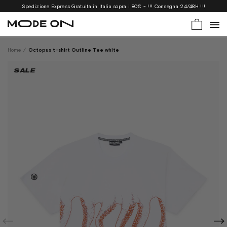
Spedizione Express Gratuita in Italia sopra i 80€ - !!! Consegna 24/48H !!!
Home
/
Octopus t-shirt Outline Tee white
SALE