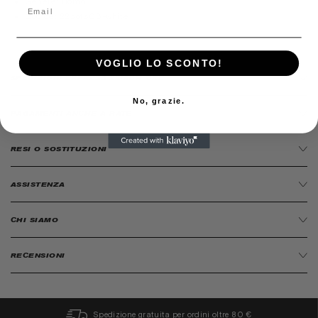
Genere:
Uomo
Codice:
22sots03-white
VOGLIO LO SCONTO!
SPEDIZIONI EXPRESS 24/48H ORE
No, grazie.
PAGAMENTI ANCHE A RATE
RESI O SOSTITUZIONI
ASSISTENZA
CHI SIAMO
RECENSIONI
Spedizione gratuita per ordini oltre 80 €