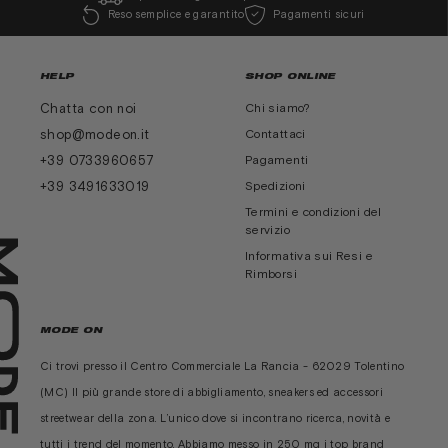
Reso semplice e garantito
Pagamenti sicuri
HELP
SHOP ONLINE
Chatta con noi
Chi siamo?
shop@modeon.it
Contattaci
+39 0733960657
Pagamenti
+39 3491633019
Spedizioni
Termini e condizioni del
servizio
Informativa sui Resi e
Rimborsi
MODE ON
Ci trovi presso il Centro Commerciale La Rancia - 62029 Tolentino
(MC) Il più grande store di abbigliamento, sneakers ed accessori
streetwear della zona. L’unico dove si incontrano ricerca, novità e
tutti i trend del momento. Abbiamo messo in 250 mq i top brand