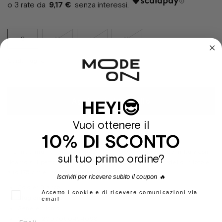
9,17 €
S
M
L
XL
Guida Taglie
Aggiungi al Carrello
HEY!😎
Vuoi ottenere il
10% DI SCONTO
T-shirt a maniche corte Pas De Mer, 100% cotone Made In Italy con
sul tuo primo ordine?
ricamo sul petto e stampa grafica sulla schiena. Il modello in foto è
alto 175 cm e indossa una taglia M.
Iscriviti per ricevere subito il coupon 🔥
Colore:
Bianco
Accetto i cookie e di ricevere comunicazioni via
Stagione:
Pe20
email
Genere:
Uomo
Codice:
2090050494063