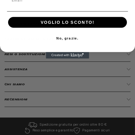
VOGLIO LO SCONTO!
SPEDIZIONI EXPRESS 24/48H ORE
No, grazie.
PAGAMENTI ANCHE A RATE
RESI O SOSTITUZIONI
ASSISTENZA
CHI SIAMO
RECENSIONI
Spedizione gratuita per ordini oltre 80 €
Reso semplice e garantito
Pagamenti sicuri