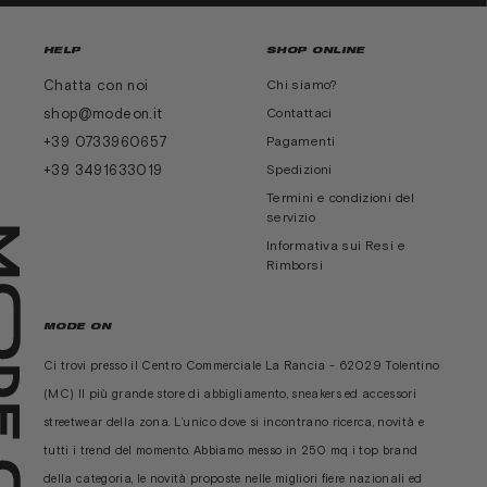
HELP
SHOP ONLINE
Chatta con noi
Chi siamo?
shop@modeon.it
Contattaci
+39 0733960657
Pagamenti
+39 3491633019
Spedizioni
Termini e condizioni del
servizio
Informativa sui Resi e
Rimborsi
MODE ON
Ci trovi presso il Centro Commerciale La Rancia - 62029 Tolentino
(MC) Il più grande store di abbigliamento, sneakers ed accessori
streetwear della zona. L’unico dove si incontrano ricerca, novità e
tutti i trend del momento. Abbiamo messo in 250 mq i top brand
della categoria, le novità proposte nelle migliori fiere nazionali ed