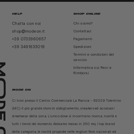
HELP
SHOP ONLINE
Chatta con noi
Chi siamo?
shop@modeon.it
Contattaci
+39 0733960657
Pagamenti
+39 3491633019
Spedizioni
Termini e condizioni del
servizio
Informativa sui Resi e
Rimborsi
MODE ON
Ci trovi presso il Centro Commerciale La Rancia - 62029 Tolentino
(MC) Il più grande store di abbigliamento, sneakers ed accessori
streetwear della zona. L’unico dove si incontrano ricerca, novità e
tutti i trend del momento. Abbiamo messo in 250 mq i top brand
della categoria, le novità proposte nelle migliori fiere nazionali ed