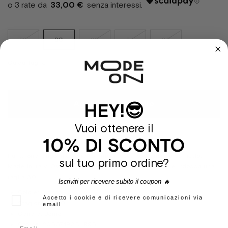
33,00 €
28
30
32
34
36
Guida Taglie
Aggiungi al Carrello
HEY!😎
Vuoi ottenere il
10% DI SCONTO
Pantalone lungo in cotone con maxi tasca posteriore a soffietto.
sul tuo primo ordine?
Made in italy. Over fit, il modello in foto è alto 175 cm e indossa una
taglia 30.
Iscriviti per ricevere subito il coupon 🔥
Colore:
Bianco
Accetto i cookie e di ricevere comunicazioni via
Stagione:
Pe20
email
Genere:
Uomo
Codice:
2033749384993