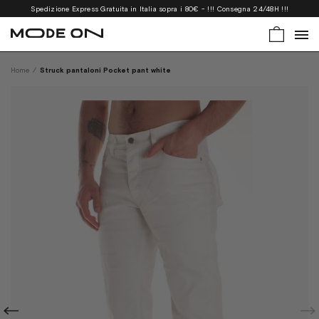
Spedizione Express Gratuita in Italia sopra i 80€ - !!! Consegna 24/48H !!!
Home
/
Struck pantaloni Pocket pant white