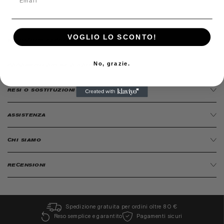
VOGLIO LO SCONTO!
SPEDIZIONI EXPRESS 24/48H ORE
No, grazie.
PAGAMENTI ANCHE A RATE
RESI O SOSTITUZIONI
ASSISTENZA
CHI SIAMO
RECENSIONI
Spedizione gratuita per ordini oltre 80 €
Reso semplice e garantito
Pagamenti sicuri