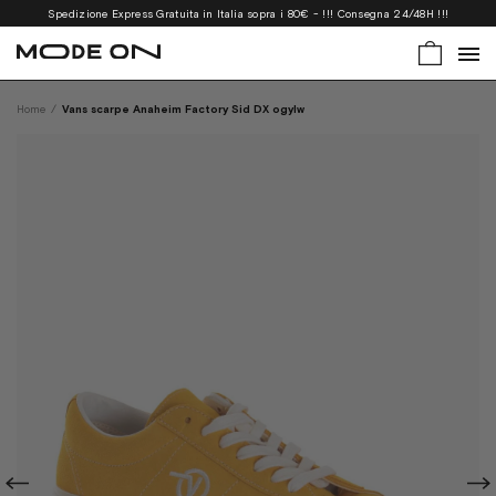
Spedizione Express Gratuita in Italia sopra i 80€ - !!! Consegna 24/48H !!!
Home
/
Vans scarpe Anaheim Factory Sid DX ogylw