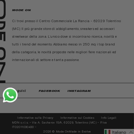
MODE ON
Ci trovi presso il Centro Commerciale La Rancia - 62029 Tolentino
(MC) Il più grande store di abbigliamento, sneakers ed accessori
streetwear della zona. L’unico dove si incontrano ricerca, novità e
tutti i trend del momento. Abbiamo messo in 250 mq i top brand
della categoria, le novità proposte nelle migliori fiere nazionali ed
internazionali di settore e tanta passione.
Seguici
FACEBOOK
INSTAGRAM
Informative sulla Privacy
Informative sui Cookies
Info Legali
MDN s.r.l.s. - Via A. Sacharov 15/A, 62029, Tolentino (MC) - P.iva
IT02011030430 -
2026 © Mode On
Made in Evolve
Italiano